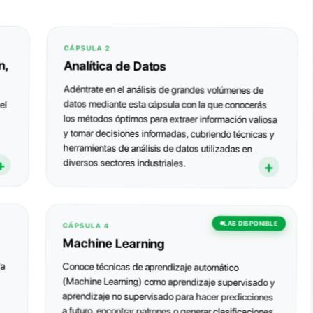
CÁPSULA 2
n,
Analítica de Datos
Adéntrate en el análisis de grandes volúmenes de
el
datos mediante esta cápsula con la que conocerás
los métodos óptimos para extraer información valiosa
y tomar decisiones informadas, cubriendo técnicas y
herramientas de análisis de datos utilizadas en
diversos sectores industriales.
Operaciones básicas con
25h
pandas
LAB DISPONIBLE
CÁPSULA 4
Aprenderás Pandas, la librería esencial para el
Machine Learning
Práctica- Operaciones básicas
análisis de datos :crearás y transformarás
4h
con Pandas
tablas, filtrarás información, agruparás
ra
Conoce técnicas de aprendizaje automático
resultados y automatizarás la gestión de datos
(Machine Learning) como aprendizaje supervisado y
Aplicación práctica de manipulación de datos
en distintos formatos.
Estadística
20h
aprendizaje no supervisado para hacer predicciones
con Pandas.
a futuro, encontrar patrones o generar clasificaciones