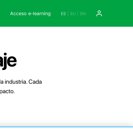
Acceso e-learning
ES
|
EU
|
EN
je
a industria. Cada
mpacto.