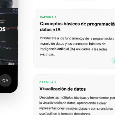
CÁPSULA 1
Conceptos básicos de programació
datos e IA
Introdúcete a los fundamentos de la programación, 
manejo de datos y los conceptos básicos de
inteligencia artificial (IA) aplicados a las redes
eléctricas.
Introducción a ciencia de datos
1h
y la IA
Este capítulo proporciona una visión general de
CÁPSULA 3
Introducción a la programación
la Ciencia de Datos y la Inteligencia Artificial.
10h
Visualización de datos
en Python
Aprenderás sobre la recolección, limpieza y
preparación de datos, análisis exploratorio
Descubre las múltiples técnicas y herramientas pa
Aprenderás desde cero a programar en Python,
(EDA), modelado, evaluación, Machine Learning
Fundamentos de BBDD
la visualización de datos, aprendiendo a crear
4h
gestionar entornos con Anaconda y Jupyter
y redes neuronales.
representaciones visuales claras y comprensibles
Notebook, y dominar las estructuras básicas,
Comprenderás los fundamentos de las bases de
que faciliten la toma de decisiones.
operadores, funciones y librerías esenciales
SQL
20h